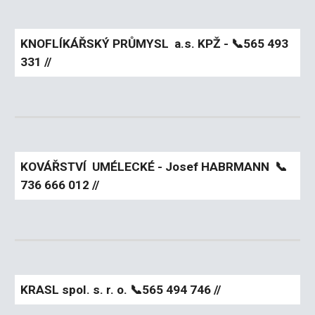
KNOFLÍKÁŘSKÝ PRŮMYSL a.s. KPŽ -
📞
565 493
331 //
KOVÁŘSTVÍ UMÉLECKÉ - Josef HABRMANN
📞
736 666 012 //
KRASL spol. s. r. o.
📞
565 494 746 //