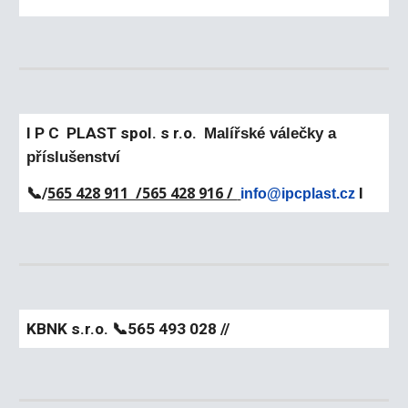
I P C PLAST spol. s r.o.
Malířské válečky a
příslušenství
565 428 911 /565 428 916 /
📞/
I
info@ipcplast.cz
KBNK s.r.o.
📞
565 493 028 //