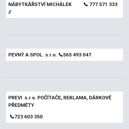
NÁBYTKÁŘSTVÍ MICHÁLEK
📞 777 571 333
//
PEVNÝ A SPOL. s.r.o.
📞565 493 047
PREVI s.r.o. POČÍTAČE, REKLAMA, DÁRKOVÉ
PŘEDMÉTY
📞723 603 350