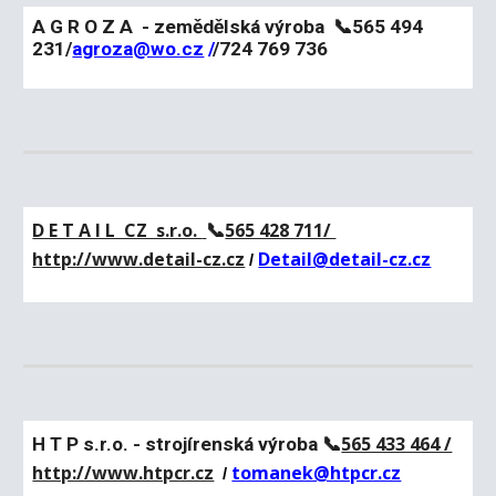
A G R O Z A - zemědělská výroba
📞565 494
231/
agroza@wo.cz
/
/724 769 736
D E T A I L CZ s.r.o.
565 428 711/
📞
http://www.detail-cz.cz
Detail@detail-cz.cz
/
565 433 464 /
H T P s.r.o. - strojírenská výroba
📞
http://www.htpcr.cz
tomanek@htpcr.cz
/