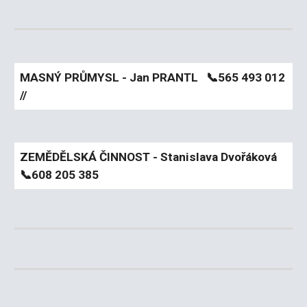
MASNÝ PRŮMYSL - Jan PRANTL
📞
565 493 012
//
ZEMĚDĚLSKÁ ČINNOST - Stanislava Dvořáková
📞
608 205 385