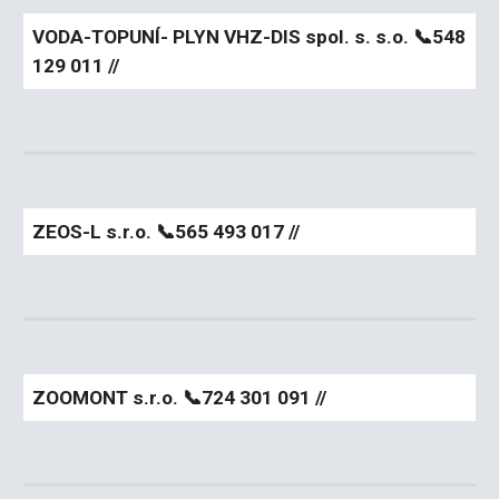
VODA-TOPUNÍ- PLYN VHZ-DIS spol. s. s.o.
📞548
129 011 //
ZEOS-L s.r.o.
📞565 493 017 //
ZOOMONT s.r.o.
📞724 301 091 //