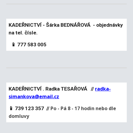
KADEŘNICTVÍ - Šárka BEDNÁŘOVÁ - objednávky
na tel. čísle.
📱 777 583 005
radka-
KADEŘNICTVÍ . Radka TESAŘOVÁ //
simankova@email.cz
Po - Pá 8 - 17 hodin nebo dle
📱 739 123 357 //
domluvy