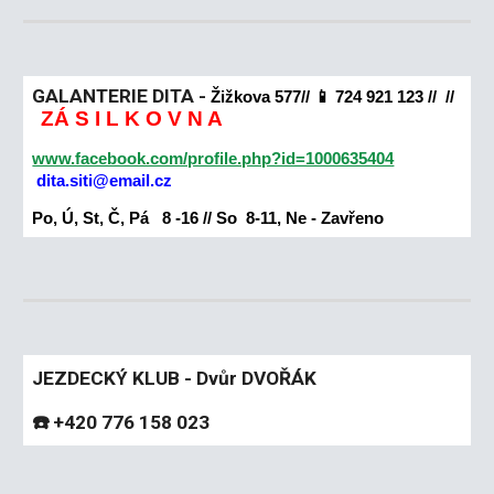
GALANTERIE DITA -
Žižkova 577// 📱
724 921 123
//
//
ZÁ S I L K O V N A
www.facebook.com/profile.php?id=1000635404
dita.siti@email.cz
Po, Ú, St, Č, Pá 8 -16 // So 8-11, Ne - Zavřeno
JEZDECKÝ KLUB - Dvůr DVOŘÁK
☎️ +420 776 158 023