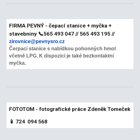
FIRMA PEVNÝ - čepací stanice + myčka +
stavebniny
📞
565 493 047 // 565 493 195 //
zirovnice@pevnysro.cz
Čerpací stanice s nabídkou pohonných hmot
včetně LPG. K dispozici je také bezkontaktní
myčka.
FOTOTOM - fotografické práce Zdeněk Tomeček
📱 724 094 568