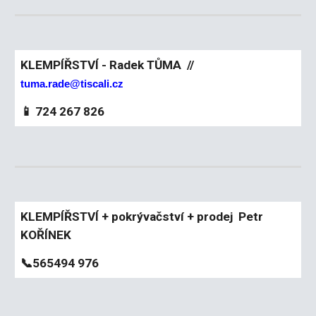
KLEMPÍŘSTVÍ - Radek TŮMA //
tuma.rade@tiscali.cz
📱 724 267 826
KLEMPÍŘSTVÍ + pokrývačství + prodej Petr
KOŘÍNEK
📞565494 976