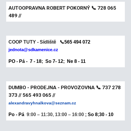
AUTOOPRAVNA ROBERT POKORNÝ
📞
728 065
489 //
COOP TUTY - Sídliště 📞
565 494 072
jednota@sdkamenice.cz
PO - Pá - 7 - 18; So 7- 12; Ne 8 - 11
DUMBO - PRODEJNA - PROVOZOVNA
📞
737 278
373 // 565 493 065 //
alexandravyhnalkova@seznam.cz
Po - Pá
9:00 – 11:30, 13:00 – 16:00
; So 8;30 - 10