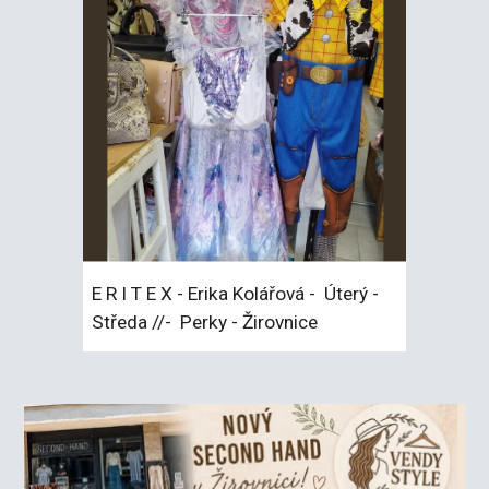
E R I T E X - Erika Kolářová - Úterý -
Středa //
-
Perky - Žirovnice