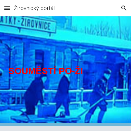
Žirovnický portál
Skip to main content
Skip to navigation
SOUMĚSTÍ PO-ŽI