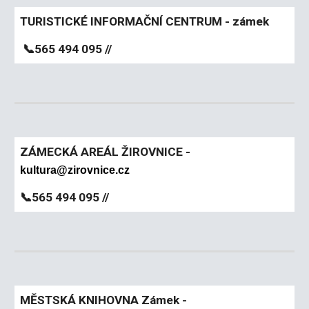
TURISTICKÉ INFORMAČNÍ CENTRUM - zámek
📞
565 494 095 //
ZÁMECKÁ AREÁL ŽIROVNICE -
kultura@zirovnice.cz
📞565 494 095 //
MĚSTSKÁ KNIHOVNA Zámek -