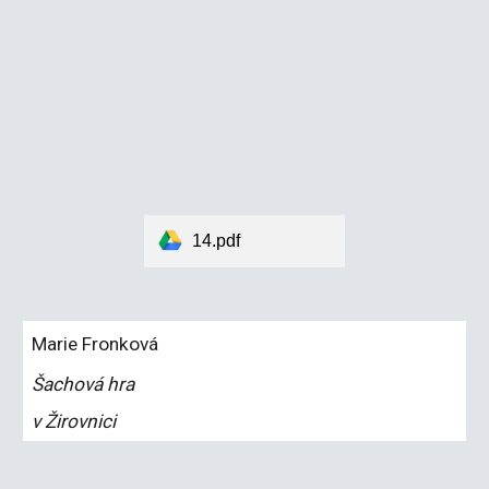
14.pdf
Marie Fronková
Šachová hra
v Žirovnici