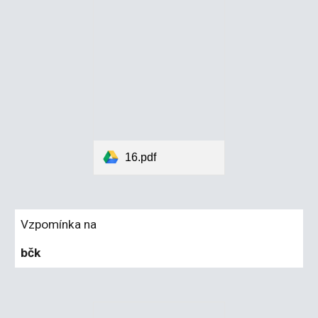
16.pdf
Vzpomínka na
bčk