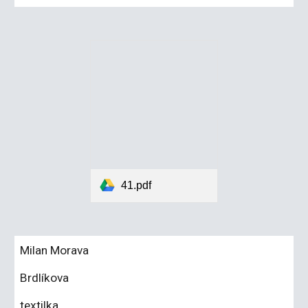
41.pdf
Milan Morava
Brdlíkova
textilka