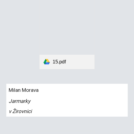
15.pdf
Milan Morava
Jarmarky
v Žirovnici